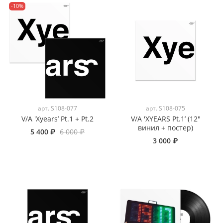
-10%
арт.
S108-077
арт.
S108-075
V/A 'Xyears’ Pt.1 + Pt.2
V/A 'XYEARS Pt.1’ (12"
винил + постер)
5 400 ₽
6 000 ₽
3 000 ₽