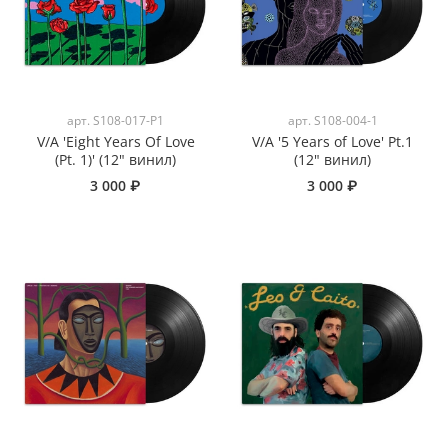
арт.
S108-017-P1
арт.
S108-004-1
V/A 'Eight Years Of Love
V/A '5 Years of Love' Pt.1
(Pt. 1)' (12" винил)
(12" винил)
3 000 ₽
3 000 ₽