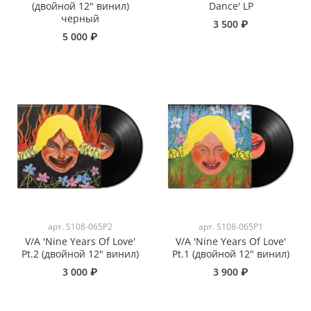
(двойной 12" винил)
Dance' LP
черный
3 500 ₽
5 000 ₽
арт.
S108-065P2
арт.
S108-065P1
V/A 'Nine Years Of Love'
V/A 'Nine Years Of Love'
Pt.2 (двойной 12" винил)
Pt.1 (двойной 12" винил)
3 000 ₽
3 900 ₽