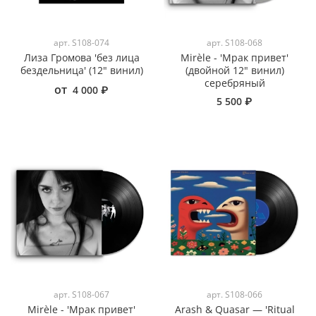
арт.
S108-074
арт.
S108-068
Лиза Громова 'без лица
Mirèle - 'Мрак привет'
бездельница' (12" винил)
(двойной 12" винил)
серебряный
от
4 000 ₽
5 500 ₽
арт.
S108-067
арт.
S108-066
Mirèle - 'Мрак привет'
Arash & Quasar — 'Ritual