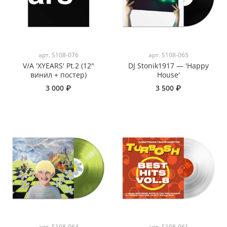
арт.
S108-076
арт.
S108-065
V/A 'XYEARS' Pt.2 (12"
DJ Stonik1917 — 'Happy
винил + постер)
House'
3 000 ₽
3 500 ₽
арт.
S108-064
арт.
S108-061