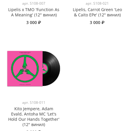
арт.
S108-007
арт.
S108-021
Lipelis x TMO 'Function As
Lipelis, Carrot Green 'Leo
A Meaning' (12" винил)
& Caito EPe' (12" винил)
3 000 ₽
3 000 ₽
арт.
S108-011
Kito Jempere, Adam
Evald, Antoha MC 'Let's
Hold Our Hands Together'
(12" винил)