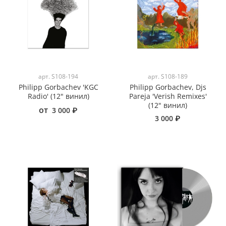
арт.
S108-194
арт.
S108-189
Philipp Gorbachev 'KGC
Philipp Gorbachev, Djs
Radio' (12" винил)
Pareja 'Verish Remixes'
(12" винил)
от
3 000 ₽
3 000 ₽