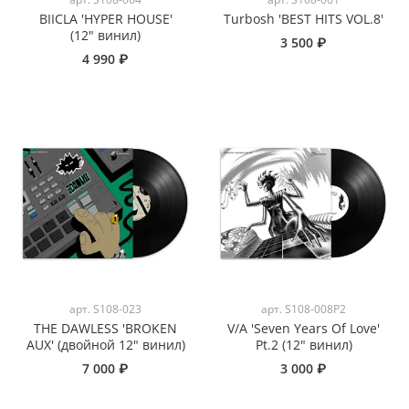
BIICLA 'HYPER HOUSE'
Turbosh 'BEST HITS VOL.8'
(12" винил)
3 500 ₽
4 990 ₽
арт.
S108-023
арт.
S108-008P2
THE DAWLESS 'BROKEN
V/A 'Seven Years Of Love'
AUX' (двойной 12" винил)
Pt.2 (12" винил)
7 000 ₽
3 000 ₽