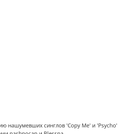
ию нашумевших синглов 'Copy Me' и 'Psycho'
ами nashnocap и Blessna