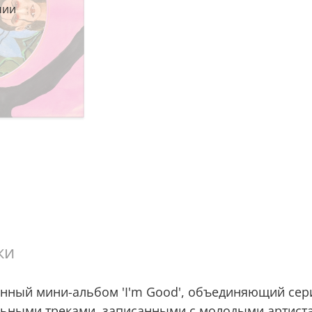
чии
ки
ванный мини-альбом 'I'm Good', объединяющий сер
нальными треками, записанными с молодыми артист