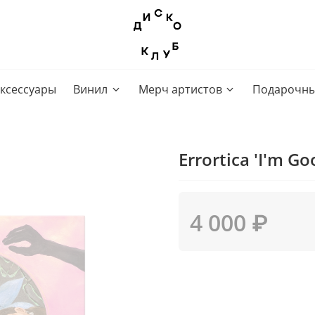
ксессуары
Винил
Мерч артистов
Подарочны
Errortica 'I'm G
4 000 ₽