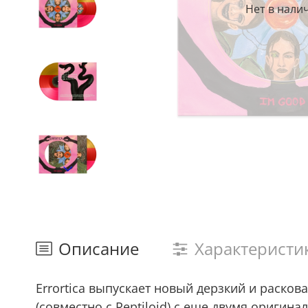
Нет в нали
Описание
Характеристи
Errortica выпускает новый дерзкий и раско
(совместно с Reptiloid) с еще двумя ориги