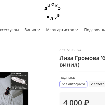
ксессуары
Винил
Мерч артистов
Подарочны
арт.
S108-074
Лиза Громова 'б
винил)
подпись
без автографа
с автог
4 000 ₽