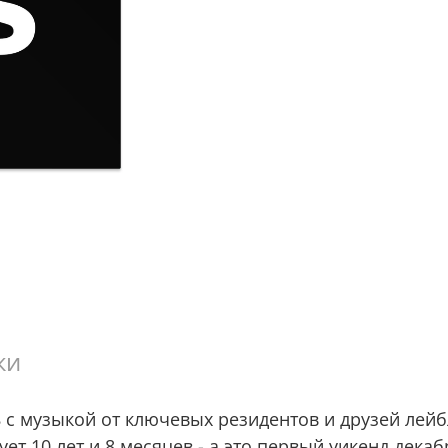
ки
с музыкой от ключевых резидентов и друзей лейб
нует 10 лет и 8 месяцев - а это первый уикенд дек