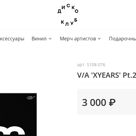
ксессуары
Винил
Мерч артистов
Подарочны
арт.
S108-076
V/A 'XYEARS' Pt.
3 000 ₽