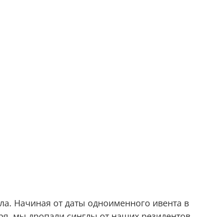
ла. Начиная от даты одноименного ивента в
абря, мы дропали синглы от наших резидентов