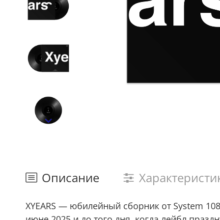
Описание
Характеристи
XYEARS — юбилейный сборник от System 108 
июне 2025 и до того дня, когда лейбл празд