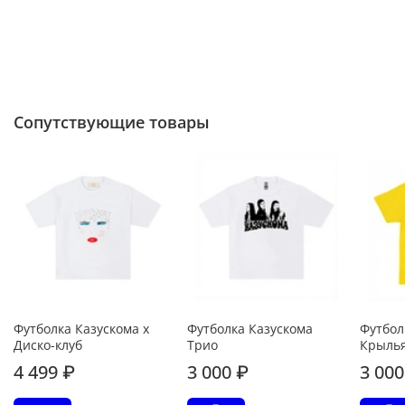
Сопутствующие товары
Футболка Казускома x
Футболка Казускома
Футбол
Диско-клуб
Трио
Крылья
4 499 ₽
3 000 ₽
3 000