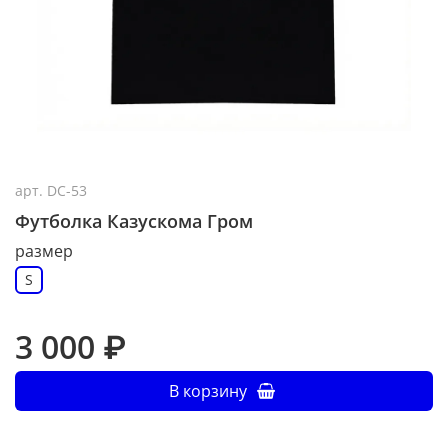
арт.
DC-53
Футболка Казускома Гром
размер
S
3 000 ₽
В корзину